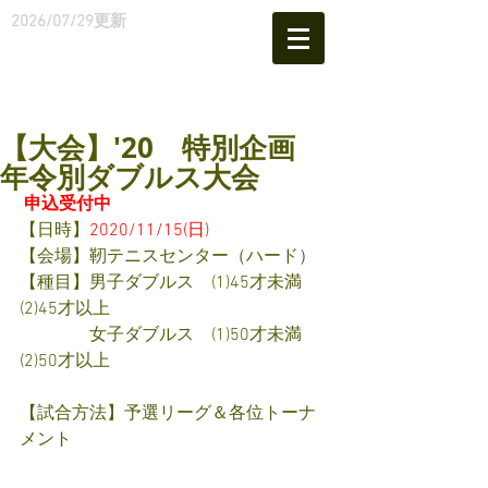
2026
/07/29
更新
【大会】'20 特別企画
年令別ダブルス大会
申込受付中
【日時】
2020/11/15(日)
【会場】靭テニスセンター（ハード）
【種目】男子ダブルス　(1)45才未満　
(2)45才以上
　　　　女子ダブルス　(1)50才未満　
(2)50才以上
【試合方法】予選リーグ＆各位トーナ
メント